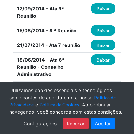
12/09/2014 - Ata 9ª
Baixar
Reunião
15/08/2014 - 8 ª Reunião
Baixar
21/07/2014 - Ata 7 reunião
Baixar
18/06/2014 - Ata 6ª
Baixar
Reunião - Conselho
Administrativo
16/05/2014 - Ata 5ª
Baixar
Utilizamos cookies essenciais e tecnológicos
Reunião 2014
semelhantes de acordo com a nossa
Política de
Privacidade
e
Política de Cookies
. Ao continuar
11/04/2014 - Ata 4ª
Baixar
navegando, você concorda com estas condições.
Reunião Conselho de
Configurações
Recusar
Aceitar
Administração